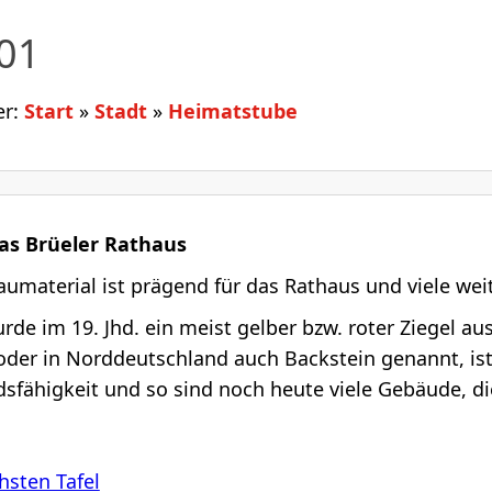
 01
er:
Start
»
Stadt
»
Heimatstube
Das Brüeler Rathaus
umaterial ist prägend für das Rathaus und viele we
urde im 19. Jhd. ein meist gelber bzw. roter Ziegel au
 oder in Norddeutschland auch Backstein genannt, is
sfähigkeit und so sind noch heute viele Gebäude, di
hsten Tafel