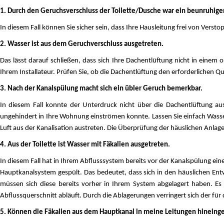
1. Durch den Geruchsverschluss der Toilette/Dusche war ein beunruhig
In diesem Fall können Sie sicher sein, dass Ihre Hausleitung frei von Ver
2. Wasser ist aus dem Geruchverschluss ausgetreten.
Das lässt darauf schließen, dass sich Ihre Dachentlüftung nicht in eine
Ihrem Installateur. Prüfen Sie, ob die Dachentlüftung den erforderlichen Qu
3. Nach der Kanalspülung macht sich ein übler Geruch bemerkbar.
In diesem Fall konnte der Unterdruck nicht über die Dachentlüftung au
ungehindert in Ihre Wohnung einströmen konnte. Lassen Sie einfach Wasser
Luft aus der Kanalisation austreten. Die Überprüfung der häuslichen Anlag
4. Aus der Toilette ist Wasser mit Fäkalien ausgetreten.
In diesem Fall hat in Ihrem Abflusssystem bereits vor der Kanalspülung e
Hauptkanalsystem gespült. Das bedeutet, dass sich in den häuslichen Entw
müssen sich diese bereits vorher in Ihrem System abgelagert haben. Es
Abflussquerschnitt abläuft. Durch die Ablagerungen verringert sich der fü
5. Können die Fäkalien aus dem Hauptkanal in meine Leitungen hinein