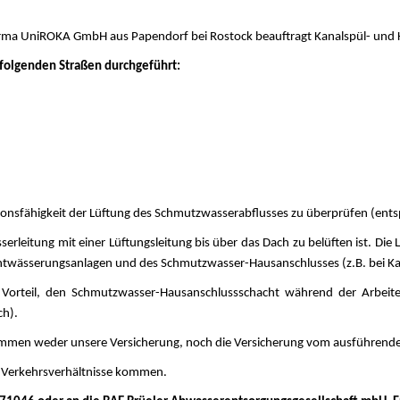
rma UniROKA GmbH aus Papendorf bei Rostock beauftragt Kanalspül- und K
folgenden Straßen durchgeführt:
ktionsfähigkeit der Lüftung des Schmutzwasserabflusses zu überprüfen (e
erleitung mit einer Lüftungsleitung bis über das Dach zu belüften ist. Die L
ntwässerungsanlagen und des Schmutzwasser-Hausanschlusses (z.B. bei Kan
s von Vorteil, den Schmutzwasser-Hausanschlussschacht während der Arbe
ch).
, kommen weder unsere Versicherung, noch die Versicherung vom ausführen
 Verkehrsverhältnisse kommen.