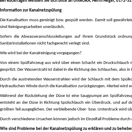
Bei Rückfragen wenden Sie sich bitte an UniROKA, Herrn Heger, 0172-3
Information zur Kanalnetzspülung
Die Kanalisation muss gereinigt bzw. gespült werden. Damit soll gewährl
sind Reinigungsarbeiten unerlässlich.
Sofern die Abwasseranschlussleitungen auf Ihrem Grundstück ordnun
Sanitärinstallationen nicht fachgerecht verlegt sind.
Wie wird bei der Kanalreinigung vorgegangen?
Von einem Spülfahrzeug aus wird über einen Schacht ein Druckschlauch mit
gespritzt. Der Wasserstrahl ist dabei in die Richtung des Schlauches, also i
Durch die austretenden Wasserstrahlen wird der Schlauch mit dem Spülkopf
Hydraulischen Winde durch die Kanalisation zurückgezogen. Hierbei wird 
Während der Rückziehung der Düse ist eine Saugpumpe am Spülfahrzeug 
entsteht an der Düse in Richtung Spülschlauch ein Überdruck, und auf 
größten Teil ausgeglichen. Der verbleibende Über- bzw. Unterdruck wird ü
Durch verschiedene Ursachen können jedoch im Einzelfall Probleme durch 
Wie sind Probleme bei der Kanalnetzspülung zu erklären und zu behebe