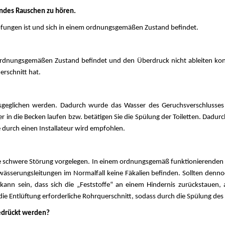
endes Rauschen zu hören.
stopfungen ist und sich in einem ordnungsgemäßen Zustand befindet.
m ordnungsgemäßen Zustand befindet und den Überdruck nicht ableiten konn
erschnitt hat.
sgeglichen werden. Dadurch wurde das Wasser des Geruchsverschlusses g
 in die Becken laufen bzw. betätigen Sie die Spülung der Toiletten. Dadur
e durch einen Installateur wird empfohlen.
ine schwere Störung vorgelegen. In einem ordnungsgemäß funktionierenden A
ässerungsleitungen im Normalfall keine Fäkalien befinden. Sollten dennoc
 kann sein, dass sich die „Feststoffe“ an einem Hindernis zurückstauen
r die Entlüftung erforderliche Rohrquerschnitt, sodass durch die Spülung d
gedrückt werden?