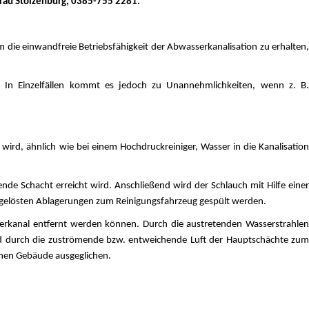
Frau Stolzenburg, 0385-755 2281.
die einwandfreie Betriebsfähigkeit der Abwasserkanalisation zu erhalten,
 In Einzelfällen kommt es jedoch zu Unannehmlichkeiten, wenn z. B.
ird, ähnlich wie bei einem Hochdruckreiniger, Wasser in die Kanalisation
nde Schacht erreicht wird. Anschließend wird der Schlauch mit Hilfe einer
e gelösten Ablagerungen zum Reinigungsfahrzeug gespült werden.
rkanal entfernt werden können. Durch die austretenden Wasserstrahlen
ird durch die zuströmende bzw. entweichende Luft der Hauptschächte zum
enen Gebäude ausgeglichen.