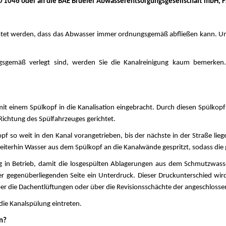
271046 oder an die BAE Brüeler Abwasserentsorgungsgesellschaft mbH, 
eistet werden, dass das Abwasser immer ordnungsgemäß abfließen kann. Um 
gsgemäß verlegt sind, werden Sie die Kanalreinigung kaum bemerken.
 einem Spülkopf in die Kanalisation eingebracht. Durch diesen Spülkopf w
n Richtung des Spülfahrzeuges gerichtet.
 so weit in den Kanal vorangetrieben, bis der nächste in der Straße liege
weiterhin Wasser aus dem Spülkopf an die Kanalwände gespritzt, sodass di
in Betrieb, damit die losgespülten Ablagerungen aus dem Schmutzwasse
der gegenüberliegenden Seite ein Unterdruck. Dieser Druckunterschied w
ber die Dachentlüftungen oder über die Revisionsschächte der angeschloss
die Kanalspülung eintreten.
n?