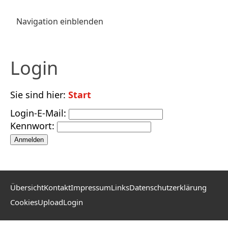
Navigation einblenden
Login
Sie sind hier:
Start
Login-E-Mail:
Kennwort:
Übersicht
Kontakt
Impressum
Links
Datenschutzerklärung
Cookies
Upload
Login